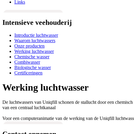
Links
Intensieve veehouderij
Introductie luchtwasser
Waarom luchtwassers
Onze producten
Werking luchtwasser
Chemische wasser
Combiwasser
Biologische wasser
Certificeringen
Werking luchtwasser
De luchtwassers van Uniqfill schonen de stallucht door een chemisch
van een centraal luchtkanaal
Voor een computeranimatie van de werking van de Uniqfill luchtwasse
Contact opnemen