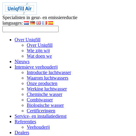
Specialisten in geur- en emissiereductie
languages:
Over Uniqfill
Over Uniqfill
Wie zijn wij
Wat doen we
Nieuws
Intensieve veehouderij
Introductie luchtwasser
Waarom luchtwassers
Onze producten
Werking luchtwasser
Chemische wasser
Combiwasser
Biologische wasser
Certificeringen
Service- en installatiedienst
Referenties
Veehouderij
Dealers