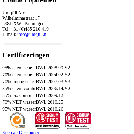
Uniqfill Air
Wilhelminastraat 17
5981 XW | Panningen
Tel: +31 (0)485 210 419
E-mail:
info@uniqfill.nl
Certificeringen
95% chemische
BWL 2008.09.V2
70% chemische
BWL 2004.02.V2
70% biologische
BWL 2007.03.V3
85% chem combi
BWL 2006.14.V2
85% bio combi
BWL 2009.12
70% NET wasser
BWL 2010.25
95% NET wasser
BWL 2010.26
Sitemap
Disclaimer