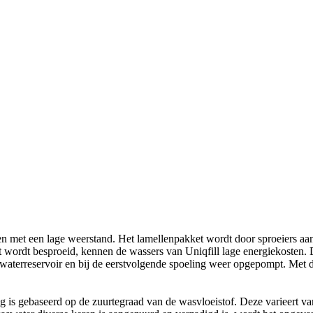
llen met een lage weerstand. Het lamellenpakket wordt door sproeiers 
uut wordt besproeid, kennen de wassers van Uniqfill lage energiekoste
 waterreservoir en bij de eerstvolgende spoeling weer opgepompt. Met
g is gebaseerd op de zuurtegraad van de wasvloeistof. Deze varieert v