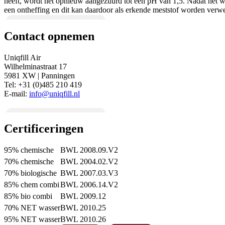
heeft, wordt het opnieuw aangezuurd tot een pH van 1,5. Nadat het wa
een ontheffing en dit kan daardoor als erkende meststof worden verwe
Contact opnemen
Uniqfill Air
Wilhelminastraat 17
5981 XW | Panningen
Tel: +31 (0)485 210 419
E-mail:
info@uniqfill.nl
Certificeringen
95% chemische
BWL 2008.09.V2
70% chemische
BWL 2004.02.V2
70% biologische
BWL 2007.03.V3
85% chem combi
BWL 2006.14.V2
85% bio combi
BWL 2009.12
70% NET wasser
BWL 2010.25
95% NET wasser
BWL 2010.26