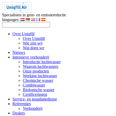
Specialisten in geur- en emissiereductie
languages:
Over Uniqfill
Over Uniqfill
Wie zijn wij
Wat doen we
Nieuws
Intensieve veehouderij
Introductie luchtwasser
Waarom luchtwassers
Onze producten
Werking luchtwasser
Chemische wasser
Combiwasser
Biologische wasser
Certificeringen
Service- en installatiedienst
Referenties
Veehouderij
Dealers