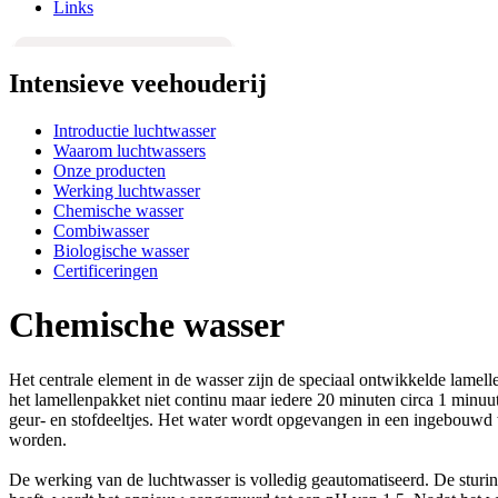
Links
Intensieve veehouderij
Introductie luchtwasser
Waarom luchtwassers
Onze producten
Werking luchtwasser
Chemische wasser
Combiwasser
Biologische wasser
Certificeringen
Chemische wasser
Het centrale element in de wasser zijn de speciaal ontwikkelde lame
het lamellenpakket niet continu maar iedere 20 minuten circa 1 min
geur- en stofdeeltjes. Het water wordt opgevangen in een ingebouwd
worden.
De werking van de luchtwasser is volledig geautomatiseerd. De sturin