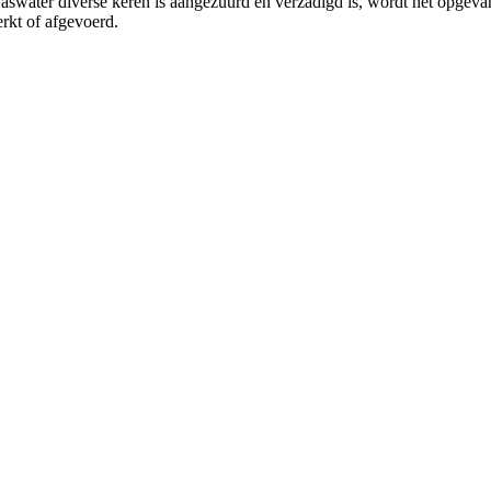
swater diverse keren is aangezuurd en verzadigd is, wordt het opgevang
rkt of afgevoerd.